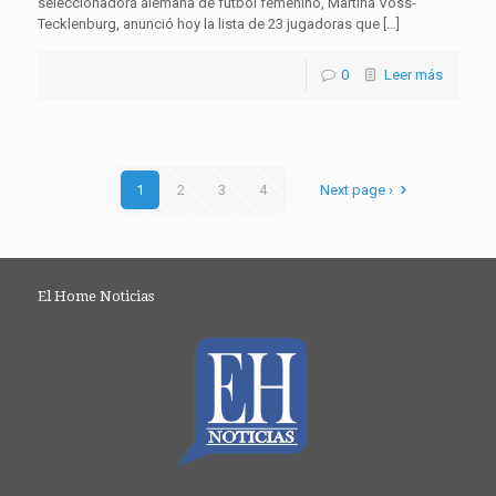
seleccionadora alemana de fútbol femenino, Martina Voss-
Tecklenburg, anunció hoy la lista de 23 jugadoras que […]
0
Leer más
1
2
3
4
Next page ›
El Home Noticias