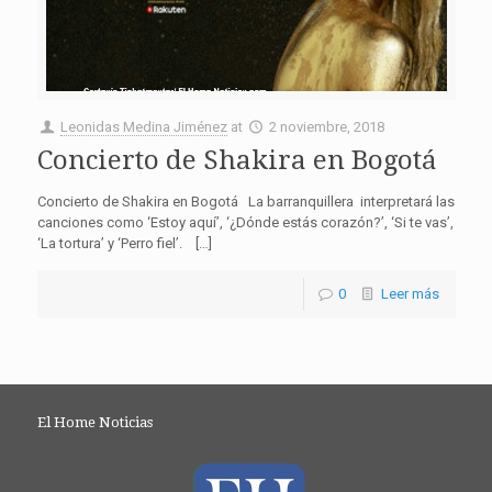
Leonidas Medina Jiménez
at
2 noviembre, 2018
Concierto de Shakira en Bogotá
Concierto de Shakira en Bogotá La barranquillera interpretará las
canciones como ‘Estoy aquí’, ‘¿Dónde estás corazón?’, ‘Si te vas’,
‘La tortura’ y ‘Perro fiel’. […]
0
Leer más
El Home Noticias