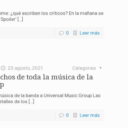
e: ¿qué escriben los críticos? En la mañana se
Spoiler’ […]
0
Leer más
23 agosto, 2021
Categories
chos de toda la música de la
up
música de la banda a Universal Music Group Las
talles de los […]
0
Leer más