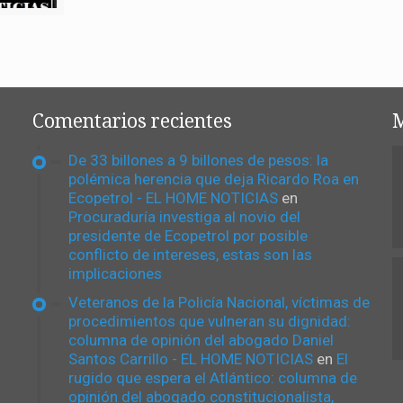
Comentarios recientes
M
De 33 billones a 9 billones de pesos: la
polémica herencia que deja Ricardo Roa en
Ecopetrol - EL HOME NOTICIAS
en
Procuraduría investiga al novio del
presidente de Ecopetrol por posible
conflicto de intereses, estas son las
implicaciones
Veteranos de la Policía Nacional, víctimas de
procedimientos que vulneran su dignidad:
columna de opinión del abogado Daniel
Santos Carrillo - EL HOME NOTICIAS
en
El
rugido que espera el Atlántico: columna de
opinión del abogado constitucionalista,