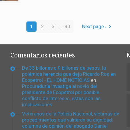
1
2
3
...
80
Next page ›
Comentarios recientes
M
De 33 billones a 9 billones de pesos: la
polémica herencia que deja Ricardo Roa en
Ecopetrol - EL HOME NOTICIAS
en
Procuraduría investiga al novio del
presidente de Ecopetrol por posible
conflicto de intereses, estas son las
implicaciones
Veteranos de la Policía Nacional, víctimas de
procedimientos que vulneran su dignidad:
columna de opinión del abogado Daniel