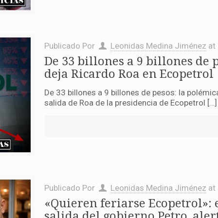
Publicado Por
Leonidas Medina Jiménez
at
De 33 billones a 9 billones de
deja Ricardo Roa en Ecopetrol
De 33 billones a 9 billones de pesos: la polémi
salida de Roa de la presidencia de Ecopetrol […]
Publicado Por
Leonidas Medina Jiménez
at
«Quieren feriarse Ecopetrol»:
salida del gobierno Petro, ale