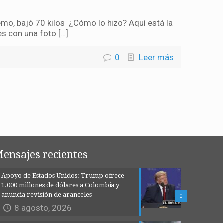
mo, bajó 70 kilos ¿Cómo lo hizo? Aquí está la
es con una foto […]
0
Leer más
ensajes recientes
Apoyo de Estados Unidos: Trump ofrece
1.000 millones de dólares a Colombia y
anuncia revisión de aranceles
0
8 agosto, 2026