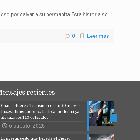
ioso por salvar a su hermanita Esta historia se
0
Leer más
ensajes recientes
Char refuerza Transmetro con 30 nuevos
buses alimentadores: la flota moderna ya
alcanza los 110 vehículos
0
6 agosto, 2026
El presupuesto que hereda el Tigre: