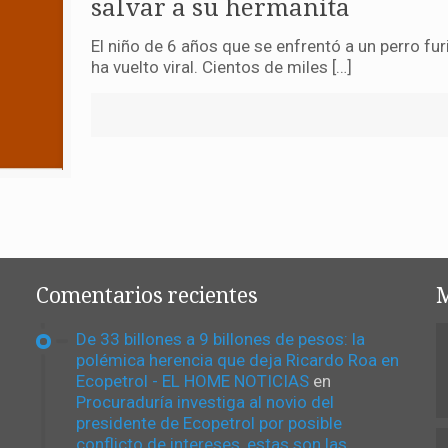
salvar a su hermanita
El niño de 6 años que se enfrentó a un perro fur
ha vuelto viral. Cientos de miles […]
Comentarios recientes
M
De 33 billones a 9 billones de pesos: la
polémica herencia que deja Ricardo Roa en
Ecopetrol - EL HOME NOTICIAS
en
Procuraduría investiga al novio del
presidente de Ecopetrol por posible
conflicto de intereses, estas son las