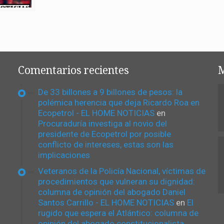
Comentarios recientes
M
De 33 billones a 9 billones de pesos: la
polémica herencia que deja Ricardo Roa en
Ecopetrol - EL HOME NOTICIAS
en
Procuraduría investiga al novio del
presidente de Ecopetrol por posible
conflicto de intereses, estas son las
implicaciones
Veteranos de la Policía Nacional, víctimas de
procedimientos que vulneran su dignidad:
columna de opinión del abogado Daniel
Santos Carrillo - EL HOME NOTICIAS
en
El
rugido que espera el Atlántico: columna de
opinión del abogado constitucionalista,