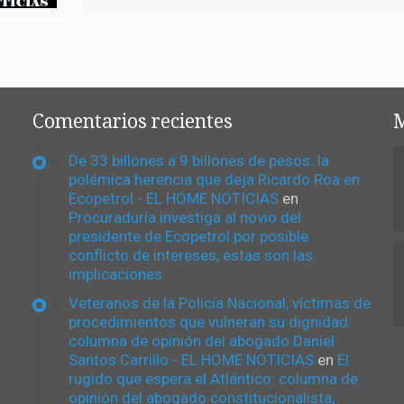
Comentarios recientes
M
De 33 billones a 9 billones de pesos: la
polémica herencia que deja Ricardo Roa en
Ecopetrol - EL HOME NOTICIAS
en
Procuraduría investiga al novio del
presidente de Ecopetrol por posible
conflicto de intereses, estas son las
implicaciones
Veteranos de la Policía Nacional, víctimas de
procedimientos que vulneran su dignidad:
columna de opinión del abogado Daniel
Santos Carrillo - EL HOME NOTICIAS
en
El
rugido que espera el Atlántico: columna de
opinión del abogado constitucionalista,