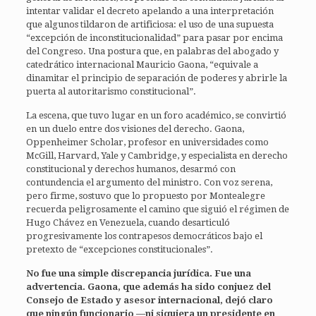
intentar validar el decreto apelando a una interpretación
que algunos tildaron de artificiosa: el uso de una supuesta
“excepción de inconstitucionalidad” para pasar por encima
del Congreso. Una postura que, en palabras del abogado y
catedrático internacional Mauricio Gaona, “equivale a
dinamitar el principio de separación de poderes y abrirle la
puerta al autoritarismo constitucional”.
La escena, que tuvo lugar en un foro académico, se convirtió
en un duelo entre dos visiones del derecho. Gaona,
Oppenheimer Scholar, profesor en universidades como
McGill, Harvard, Yale y Cambridge, y especialista en derecho
constitucional y derechos humanos, desarmó con
contundencia el argumento del ministro. Con voz serena,
pero firme, sostuvo que lo propuesto por Montealegre
recuerda peligrosamente el camino que siguió el régimen de
Hugo Chávez en Venezuela, cuando desarticuló
progresivamente los contrapesos democráticos bajo el
pretexto de “excepciones constitucionales”.
No fue una simple discrepancia jurídica. Fue una
advertencia. Gaona, que además ha sido conjuez del
Consejo de Estado y asesor internacional, dejó claro
que ningún funcionario —ni siquiera un presidente en