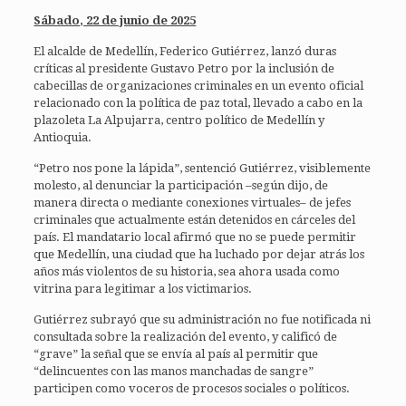
Sábado, 22 de junio de 2025
El alcalde de Medellín, Federico Gutiérrez, lanzó duras
críticas al presidente Gustavo Petro por la inclusión de
cabecillas de organizaciones criminales en un evento oficial
relacionado con la política de paz total, llevado a cabo en la
plazoleta La Alpujarra, centro político de Medellín y
Antioquia.
“Petro nos pone la lápida”, sentenció Gutiérrez, visiblemente
molesto, al denunciar la participación –según dijo, de
manera directa o mediante conexiones virtuales– de jefes
criminales que actualmente están detenidos en cárceles del
país. El mandatario local afirmó que no se puede permitir
que Medellín, una ciudad que ha luchado por dejar atrás los
años más violentos de su historia, sea ahora usada como
vitrina para legitimar a los victimarios.
Gutiérrez subrayó que su administración no fue notificada ni
consultada sobre la realización del evento, y calificó de
“grave” la señal que se envía al país al permitir que
“delincuentes con las manos manchadas de sangre”
participen como voceros de procesos sociales o políticos.