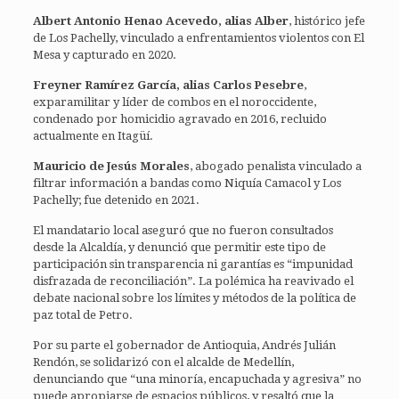
Albert Antonio Henao Acevedo, alias Alber
, histórico jefe
de Los Pachelly, vinculado a enfrentamientos violentos con El
Mesa y capturado en 2020.
Freyner Ramírez García, alias Carlos Pesebre
,
exparamilitar y líder de combos en el noroccidente,
condenado por homicidio agravado en 2016, recluido
actualmente en Itagüí.
Mauricio de Jesús Morales
, abogado penalista vinculado a
filtrar información a bandas como Niquía Camacol y Los
Pachelly; fue detenido en 2021.
El mandatario local aseguró que no fueron consultados
desde la Alcaldía, y denunció que permitir este tipo de
participación sin transparencia ni garantías es “impunidad
disfrazada de reconciliación”. La polémica ha reavivado el
debate nacional sobre los límites y métodos de la política de
paz total de Petro.
Por su parte el gobernador de Antioquia, Andrés Julián
Rendón, se solidarizó con el alcalde de Medellín,
denunciando que “una minoría, encapuchada y agresiva” no
puede apropiarse de espacios públicos, y resaltó que la