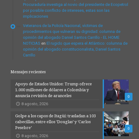
Procuraduría investiga al novio del presidente de Ecopetrol
por posible conflicto de intereses, estas son las
implicaciones
Veteranos de la Policía Nacional, víctimas de
procedimientos que vulneran su dignidad: columna de
opinión del abogado Daniel Santos Carrillo - EL HOME
NOTICIAS
en
El rugido que espera el Atlántico: columna de
opinión del abogado constitucionalista, Daniel Santos
Carrillo
Mensajes recientes
Apoyo de Estados Unidos: Trump ofrece
1.000 millones de dólares a Colombia y
anuncia revisión de aranceles
0
8 agosto, 2026
Golpe a los capos de Itagüí: trasladan a 103
cabecillas, entre ellos ‘Douglas’ y ‘Carlos
Pesebre’
0
8 agosto, 2026