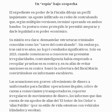
Un “espía” bajo sospecha
El expediente en poder de la Fiscalía dibuja un perfil
inquietante: un agente infiltrado en redes de contrabando
que, según múltiples versiones, terminó operando en ambos
bandos. Su postura como protegido le permitió asegurar y
darle legalidad a su poder económico.
Su misión era clara: desmantelar estructuras criminales
conocidas como los “zares del contrabando”. Sin embargo,
tras casi tres años, no logró resultados significativos. Solo en
2023, cuando comenzaron a conocerse sus presuntas
irregularidades, contrainteligencia había empezado a
recopilar pruebas en su contra y, en su afán de evitar
sanciones en su contra buscó la cobertura del fiscal Marín
convirtiéndose en informante encubierto.
Las acusaciones son graves: ofrecimiento de dinero a
uniformados para facilitar operaciones ilegales, cobro de
cuotas a comerciantes y transportadores, reportes
irregulares de movimientos de dinero, los informes que dan
cuenta de sus apodos de alias del ‘El Señor de los Cielos’ o
‘alias Pablito’ (por su estilo de vida ostentoso con vehículos
blindados y escoltas).