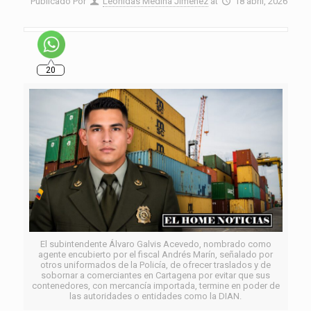
Publicado Por
Leonidas Medina Jiménez
at
18 abril, 2026
20
El subintendente Álvaro Galvis Acevedo, nombrado como
agente encubierto por el fiscal Andrés Marín, señalado por
otros uniformados de la Policía, de ofrecer traslados y de
sobornar a comerciantes en Cartagena por evitar que sus
contenedores, con mercancía importada, termine en poder de
las autoridades o entidades como la DIAN.