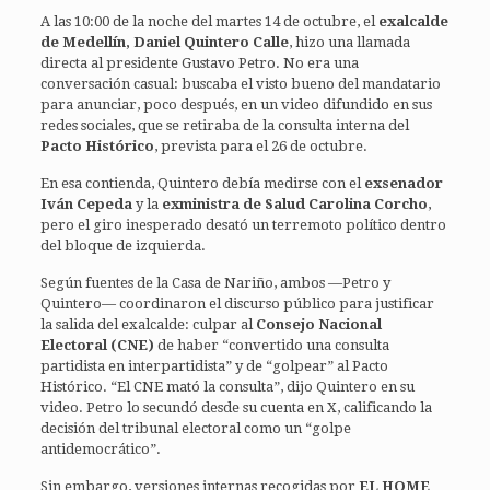
A las 10:00 de la noche del martes 14 de octubre, el
exalcalde
de Medellín, Daniel Quintero Calle
, hizo una llamada
directa al presidente Gustavo Petro. No era una
conversación casual: buscaba el visto bueno del mandatario
para anunciar, poco después, en un video difundido en sus
redes sociales, que se retiraba de la consulta interna del
Pacto Histórico
, prevista para el 26 de octubre.
En esa contienda, Quintero debía medirse con el
exsenador
Iván Cepeda
y la
exministra de Salud Carolina Corcho
,
pero el giro inesperado desató un terremoto político dentro
del bloque de izquierda.
Según fuentes de la Casa de Nariño, ambos —Petro y
Quintero— coordinaron el discurso público para justificar
la salida del exalcalde: culpar al
Consejo Nacional
Electoral (CNE)
de haber “convertido una consulta
partidista en interpartidista” y de “golpear” al Pacto
Histórico. “El CNE mató la consulta”, dijo Quintero en su
video. Petro lo secundó desde su cuenta en X, calificando la
decisión del tribunal electoral como un “golpe
antidemocrático”.
Sin embargo, versiones internas recogidas por
EL HOME