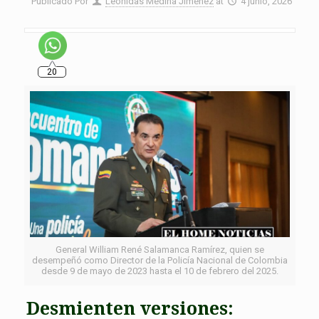
Publicado Por
Leonidas Medina Jiménez
at
4 junio, 2026
20
General William René Salamanca Ramírez, quien se
desempeñó como Director de la Policía Nacional de Colombia
desde 9 de mayo de 2023 hasta el 10 de febrero del 2025.
Desmienten versiones: