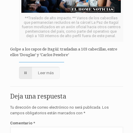
**Traslado de alto impacto.** Varios de los cabecillas
que permanecían recluidos en la cárcel La Paz de Itagüí
fueron movilizados en un avión oficial hacia otros centros
penitenciarios del país, como parte del operativo que
dejó a 103 internos de alto perfil fuera de este penal.
Golpe a los capos de Itagüí: trasladan a 103 cabecillas, entre
ellos ‘Douglas’ y ‘Carlos Pesebre’
Leer más
Deja una respuesta
Tu dirección de correo electrónico no será publicada.
Los
campos obligatorios están marcados con
*
Comentario
*