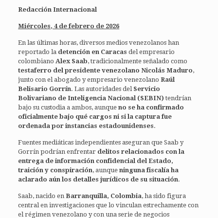
Redacción Internacional
Miércoles, 4 de febrero de 2026
En las últimas horas, diversos medios venezolanos han
reportado la
detención en Caracas
del empresario
colombiano
Alex Saab
, tradicionalmente señalado como
testaferro del presidente venezolano Nicolás Maduro
,
junto con el abogado y empresario venezolano
Raúl
Belisario Gorrín
. Las autoridades del
Servicio
Bolivariano de Inteligencia Nacional (SEBIN)
tendrían
bajo su custodia a ambos, aunque
no se ha confirmado
oficialmente bajo qué cargos ni si la captura fue
ordenada por instancias estadounidenses
.
Fuentes mediáticas independientes aseguran que Saab y
Gorrín podrían enfrentar
delitos relacionados con la
entrega de información confidencial del Estado,
traición y conspiración
, aunque
ninguna fiscalía ha
aclarado aún los detalles jurídicos de su situación
.
Saab, nacido en
Barranquilla, Colombia
, ha sido figura
central en investigaciones que lo vinculan estrechamente con
el régimen venezolano y con una serie de negocios