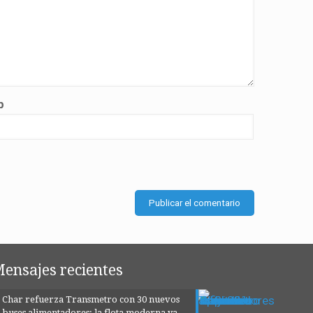
b
ensajes recientes
Char refuerza Transmetro con 30 nuevos
buses alimentadores: la flota moderna ya