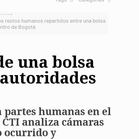
 los restos humanos repartidos entre una bolsa
Centro de Bogotá.
de una bolsa
: autoridades
n partes humanas en el
El CTI analiza cámaras
o ocurrido y