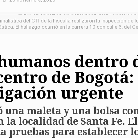
inalística del CTI de la Fiscalía realizaron la inspección de
ástica. El hallazgo ocurrió en la carrera 10 con calle 3, del 
 humanos dentro 
 centro de Bogotá
tigación urgente
ó una maleta y una bolsa co
n la localidad de Santa Fe. 
ta pruebas para establecer l