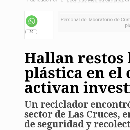
Personal del laboratorio de Crim
pl
20
Hallan restos
plástica en el
activan inves
Un reciclador encontr
sector de Las Cruces, e
de seguridad y recolec