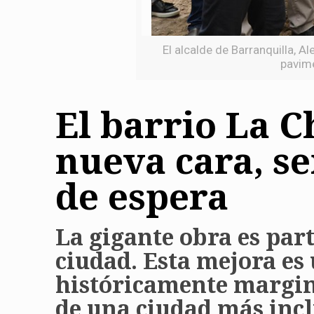
El alcalde de Barranquilla, A
pavime
El barrio La C
nueva cara, s
de espera
La gigante obra es par
ciudad. Esta mejora e
históricamente margin
de una ciudad más incl