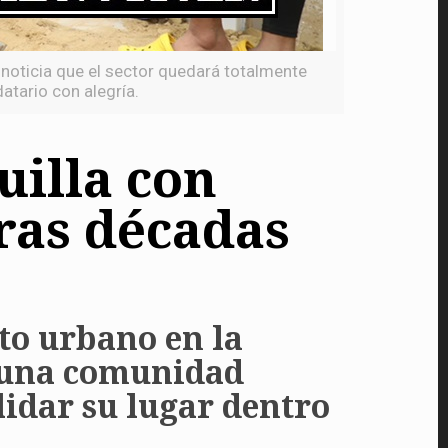
a noticia que el sector quedará totalmente
atario con alegría.
uilla con
ras décadas
to urbano en la
a una comunidad
idar su lugar dentro