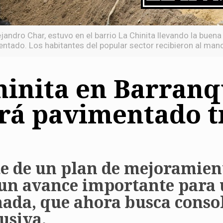
lejandro Char, estuvo en el barrio La Chinita llevando la buen
ntado. Los habitantes del popular sector recibieron al mand
hinita en Barranq
erá pavimentado t
te de un plan de mejoramien
s un avance importante par
ada, que ahora busca consol
usiva.