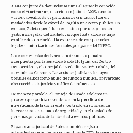
A este conjunto de denuncias se suma el episodio conocido
como el
“tarimazo”
, ocurrido en julio de 2025, cuando
varios cabecillas de organizaciones criminales fueron
trasladados desde la cárcel de Itagüí a un evento público. En
ese caso, Zuleta quedó bajo escrutinio por una presunta
gestión irregular del traslado, sin que hasta ahora se haya
establecido con claridad la existencia de competencias
legales o autorizaciones formales por parte del INPEC.
Las controversias derivaron en denuncias penales
interpuestas por la senadora Paola Holguín, del Centro
Democrático, y el concejal de Medellín Andrés Tobón, del
movimiento Creemos. Las acciones judiciales incluyen
posibles delitos como abuso de función pública, prevaricato,
obstrucción a la justicia y tráfico de influencias.
De manera paralela, el Consejo de Estado adelanta un
proceso que podría desembocar en la
pérdida de
investidura
de la congresista, centrado en su presunta
intervención en asuntos de seguridad y en el traslado de
personas privadas de la libertad a eventos públicos.
El panorama judicial de Zuleta también registra
antecedentes recientes: en noviembre de 2025, la senadora se