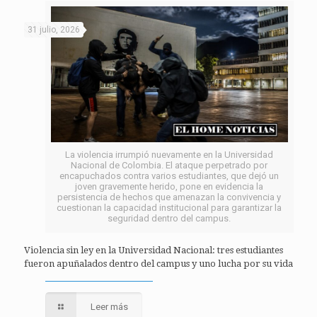
31 julio, 2026
La violencia irrumpió nuevamente en la Universidad
Nacional de Colombia. El ataque perpetrado por
encapuchados contra varios estudiantes, que dejó un
joven gravemente herido, pone en evidencia la
persistencia de hechos que amenazan la convivencia y
cuestionan la capacidad institucional para garantizar la
seguridad dentro del campus.
Violencia sin ley en la Universidad Nacional: tres estudiantes
fueron apuñalados dentro del campus y uno lucha por su vida
Leer más