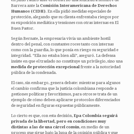
Barrera ante la
Comisión Interamericana de Derechos
Humanos (CIDH)
. En ella pidió medidas especiales de
protección, alegando que su clienta enfrentaba riesgos por
su exposición mediática y tensiones con otras internas en El
Buen Pastor.
Según Bernate, la empresaria vivía un ambiente hostil
dentro del penal, con constantes roces tanto con internas
como con la guardia, lo que ponía en riesgo su seguridad e
integridad. “Ella no estaba bien allí”, aseguró. La defensa
insiste en que el traslado no constituye un privilegio, sino una
medida de protección excepcional
frente a la notoriedad
pública de la condenada.
El caso, sin embargo, genera debate: mientras para algunos
el cambio confirma que la justicia colombiana responde a
gestiones políticas y favoritismos, para otros se trata de un
ejemplo de cómo deben aplicarse protocolos diferenciados
de seguridad en figuras expuestas públicamente.
Lo cierto es que, con esta decisión,
Epa Colombia seguirá
privada de la libertad, pero en condiciones muy
distintas a las de una cárcel común
, en medio de un
proceso que sigue bajo la lupa de la opinión pública y que