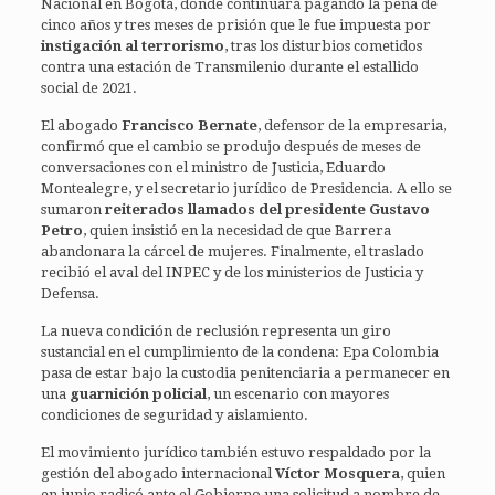
Nacional en Bogotá, donde continuará pagando la pena de
cinco años y tres meses de prisión que le fue impuesta por
instigación al terrorismo
, tras los disturbios cometidos
contra una estación de Transmilenio durante el estallido
social de 2021.
El abogado
Francisco Bernate
, defensor de la empresaria,
confirmó que el cambio se produjo después de meses de
conversaciones con el ministro de Justicia, Eduardo
Montealegre, y el secretario jurídico de Presidencia. A ello se
sumaron
reiterados llamados del presidente Gustavo
Petro
, quien insistió en la necesidad de que Barrera
abandonara la cárcel de mujeres. Finalmente, el traslado
recibió el aval del INPEC y de los ministerios de Justicia y
Defensa.
La nueva condición de reclusión representa un giro
sustancial en el cumplimiento de la condena: Epa Colombia
pasa de estar bajo la custodia penitenciaria a permanecer en
una
guarnición policial
, un escenario con mayores
condiciones de seguridad y aislamiento.
El movimiento jurídico también estuvo respaldado por la
gestión del abogado internacional
Víctor Mosquera
, quien
en junio radicó ante el Gobierno una solicitud a nombre de