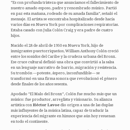
“Es con profunda tristeza que anunciamos el fallecimiento de
nuestro amado esposo, padre y renombrado músico. Partió
en paz esta mañana, rodeado de su amada familia”, señaló el
mensaje. El artista se encontraba hospitalizado desde hacía
varios días en Nueva York por complicaciones respiratorias.
Estaba casado con Julia Colón Craig y era padre de cuatro
hijos.
Nacido el 28 de abril de 1950 en Nueva York, hijo de
inmigrantes puertorriqueños, William Anthony Colón creció
entre los sonidos del Caribe y la crudeza urbana del Bronx.
Ese cruce cultural definió una obra que convirtió a la salsa
en un lenguaje narrativo de barrio, migración y resistencia.
Su trombón —potente, áspero, inconfundible— se
transformó en una firma sonora que revolucionó el género
desde finales de los años sesenta.
Apodado “El Malo del Bronx”, Colón fue mucho más que un
músico: fue productor, arreglista y visionario. Su alianza
artística con
Héctor Lavoe
dio origen a una de las duplas
más influyentes de la música latina, capaz de traducir la
experiencia del migrante en himnos que aún hoy resuenan
en todo el continente.